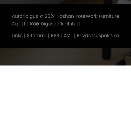
Autoriõigus © 2024 Foshan YourWork Furniture
Co., Ltd Kõik õigused kaitstud.
Links
|
Sitemap
|
RSS
|
XML
|
Privaatsuspoliitika