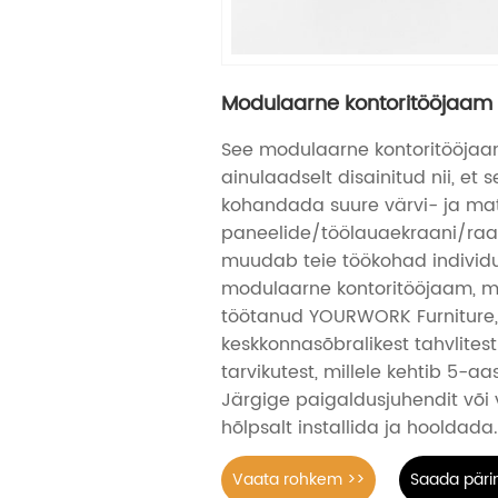
Modulaarne kontoritööjaam
See modulaarne kontoritööjaa
ainulaadselt disainitud nii, et s
kohandada suure värvi- ja mat
paneelide/töölauaekraani/raa
muudab teie töökohad individu
modulaarne kontoritööjaam, mi
töötanud YOURWORK Furniture,
keskkonnasõbralikest tahvlitest
tarvikutest, millele kehtib 5-aa
Järgige paigaldusjuhendit või 
hõlpsalt installida ja hooldada
Vaata rohkem >>
Saada päri