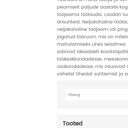
peamiselt paljude aastate ko
tööjaama töölauda. Loodan lu
ärisuhteid. Neljakohaline tööla
neljakohaline tööjaam või ping
jagatud tööruum, mis on mõeld
mahutamiseks ühes seadmes.
sobivad ideaalselt koostööpõh
töökeskkondadesse, meeskonna
osakondadesse, mis nõuavad 
vahelist tihedat suhtlemist ja s
Tooted