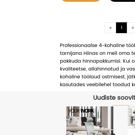
«
1
»
Professionaalse 4-kohaline töö
tarnijana Hiinas on meil oma 
pakkuda hinnapakkumisi. Kui o
kvaliteetse, allahinnatud ja va
kohaline töölaud ostmisest, jä
kasutades veebilehel toodud 
Uudiste soovi