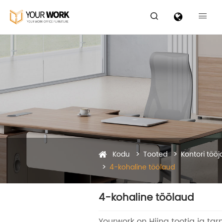


Kodu
Tooted
Kontori töö
4-kohaline töölaud
4-kohaline töölaud
Yourwork on Hiina tootja ja tar