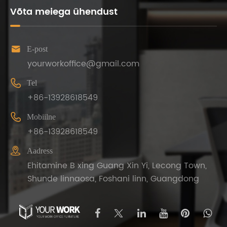
Võta meiega ühendust

E-post
yourworkoffice@gmail.com

Tel
+86-13928618549

Mobiilne
+86-13928618549

Aadress
Ehitamine B xing Guang Xin Yi, Lecong Town,
Shunde linnaosa, Foshani linn, Guangdong