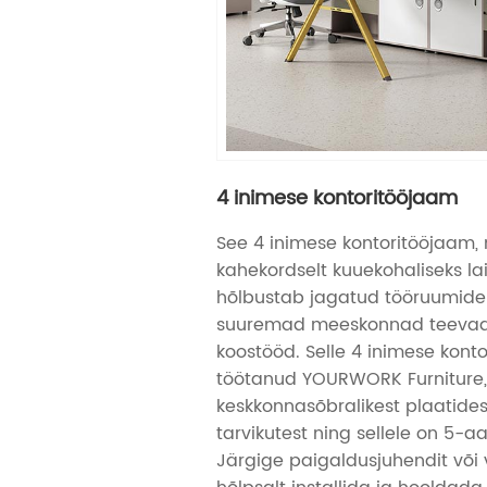
4 inimese kontoritööjaam
See 4 inimese kontoritööjaam,
kahekordselt kuuekohaliseks l
hõlbustab jagatud tööruumide 
suuremad meeskonnad teevad
koostööd. Selle 4 inimese kont
töötanud YOURWORK Furniture,
keskkonnasõbralikest plaatidest
tarvikutest ning sellele on 5-a
Järgige paigaldusjuhendit või 