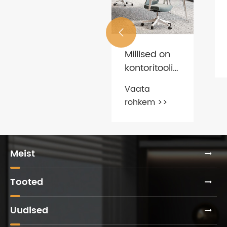
KUIDAS

VALIDA
VASTUPIDAV
Millised on
Vaata
KONTORIMÖÖBEL
kontoritoolide
rohkem >>
jaoks
Vaata
tavaliselt
rohkem >>
kasutatavad
materjalid?
Meist
Tooted
Uudised