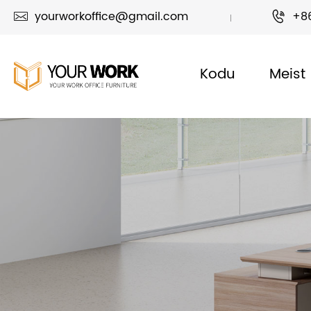
yourworkoffice@gmail.com
+8


Kodu
Meist