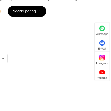
Saada päring >>
WhatsApp
E-Mail
»
Instagram
Youtube