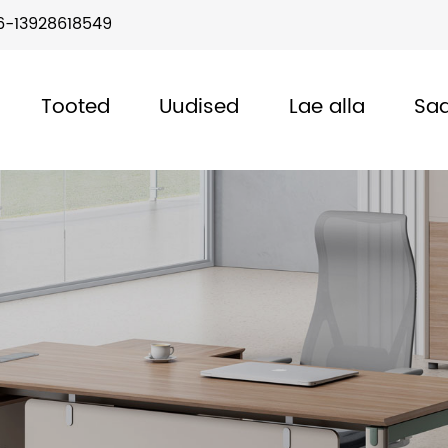
6-13928618549
Tooted
Uudised
Lae alla
Saa