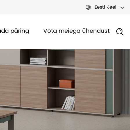
Eesti Keel

da päring
Võta meiega ühendust