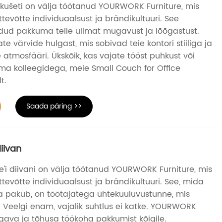
rikušeti on välja töötanud YOURWORK Furniture, mis
ttevõtte individuaalsust ja brändikultuuri. See
odud pakkuma teile ülimat mugavust ja lõõgastust.
te värvide hulgast, mis sobivad teie kontori stiiliga ja
atmosfääri. Ükskõik, kas vajate tööst puhkust või
 oma kolleegidega, meie Small Couch for Office
t.
Saada päring >>
diivan
ce'i diivani on välja töötanud YOURWORK Furniture, mis
ttevõtte individuaalsust ja brändikultuuri. See, mida
fa pakub, on töötajatega ühtekuuluvustunne, mis
. Veelgi enam, vajalik suhtlus ei katke. YOURWORK
ava ja tõhusa töökoha pakkumist kõigile.