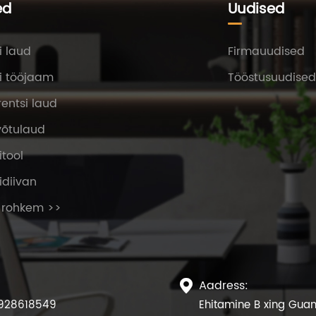
ed
Uudised
i laud
Firmauudised
i tööjaam
Tööstusuudised
entsi laud
võtulaud
itool
idiivan
 rohkem >>
Aadress:

928618549
Ehitamine B xing Guan