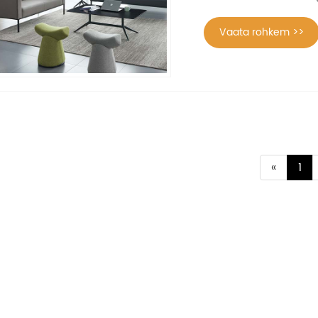
Vaata rohkem >>
«
1