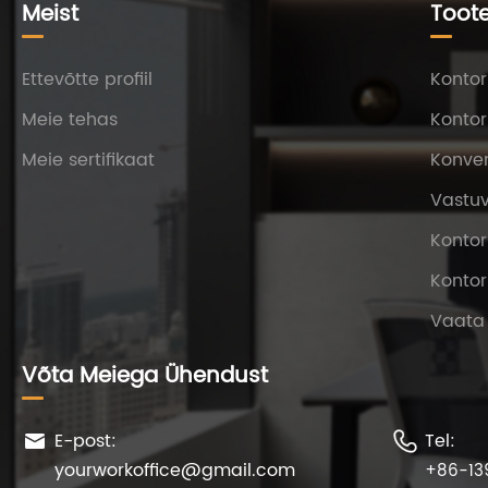
Meist
Toot
Ettevõtte profiil
Kontor
Meie tehas
Kontor
Meie sertifikaat
Konver
Vastu
Kontor
Kontor
Vaata
Võta Meiega Ühendust
E-post:
Tel:


yourworkoffice@gmail.com
+86-13