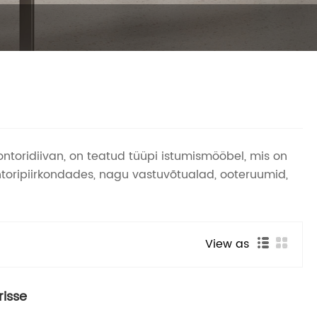
 kontoridiivan, on teatud tüüpi istumismööbel, mis on
oripiirkondades, nagu vastuvõtualad, ooteruumid,
View as
risse