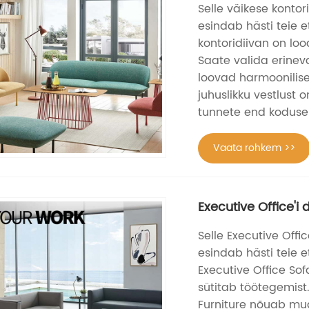
Selle väikese konto
esindab hästi teie e
kontoridiivan on lo
Saate valida erineva
loovad harmoonilise 
juhuslikku vestlust
tunnete end kodusel
Vaata rohkem >>
Executive Office'i 
Selle Executive Offi
esindab hästi teie e
Executive Office So
sütitab töötegemist
Furniture nõuab mug