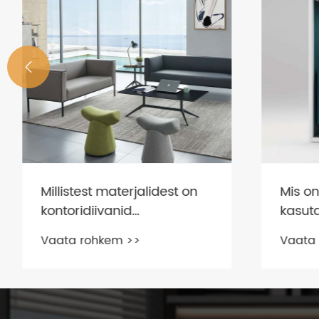

Millistest materjalidest on
Mis on 
kontoridiivanid
kasuta
valmistatud?
Vaata rohkem >>
Vaata 