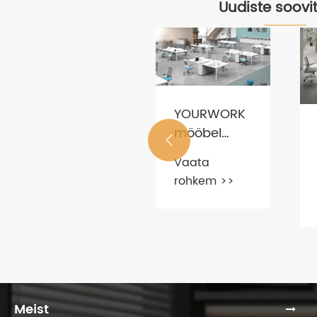
Uudiste soovi
YOURWORK
mööbel

räägib teile
Vaata
Mis tüüpi
kontorimööbli
rohkem >>
laud on
trendidest?
konverentsilaud?
Vaata
rohkem >>
Meist