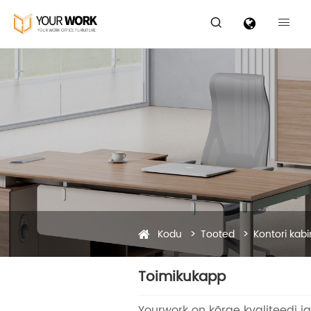


Kodu
Tooted
Kontori kabi
Toimikukapp
Yourwork on kõrge kvaliteedi j