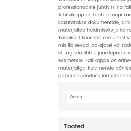
professionaalne juhtiv Hiina fai
Arhiivikapp on teatud tüüpi ko
kasutatakse dokumentide, arhi
materjalide hoidmiseks ja korr
Tavaliselt koosneb see ühest võ
mis libisevad jooksjatel või rada
et tagada lihtne juurdepääs h
esemetele. Failikappe on erineva
materjaliga, kuid nende põhie
paberimajanduse ladustamine 
Tooted