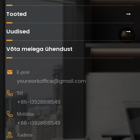
Tooted
Uudised
Võta meiega ühendust

E-post
yourworkoffice@gmail.com

Tel
+86-13928618549

Mobiilne
+86-13928618549

Aadress