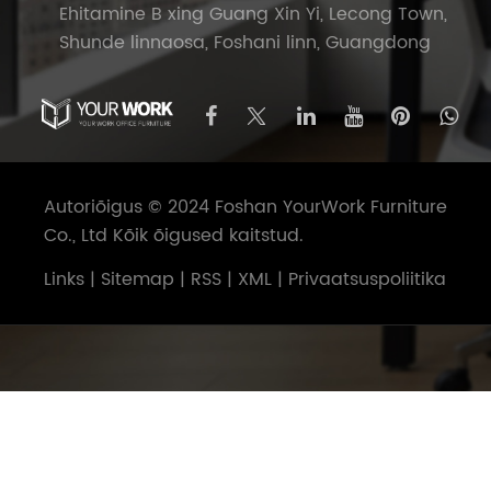
Ehitamine B xing Guang Xin Yi, Lecong Town,
Shunde linnaosa, Foshani linn, Guangdong
Autoriõigus © 2024 Foshan YourWork Furniture
Co., Ltd Kõik õigused kaitstud.
Links
|
Sitemap
|
RSS
|
XML
|
Privaatsuspoliitika