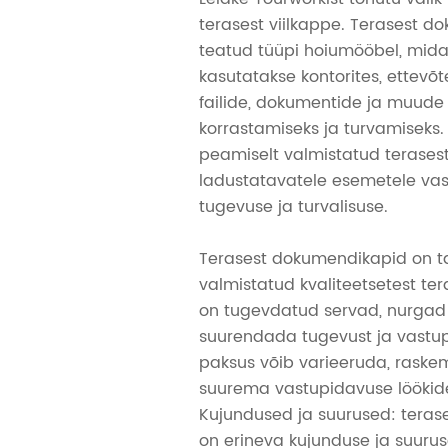
terasest viilkappe. Terasest 
teatud tüüpi hoiumööbel, mida 
kasutatakse kontorites, ettevõ
failide, dokumentide ja muude
korrastamiseks ja turvamiseks
peamiselt valmistatud terases
ladustatavatele esemetele vas
tugevuse ja turvalisuse.
Terasest dokumendikapid on ta
valmistatud kvaliteetsetest tera
on tugevdatud servad, nurgad j
suurendada tugevust ja vastup
paksus võib varieeruda, raske
suurema vastupidavuse löökidel
Kujundused ja suurused: teras
on erineva kujunduse ja suuru