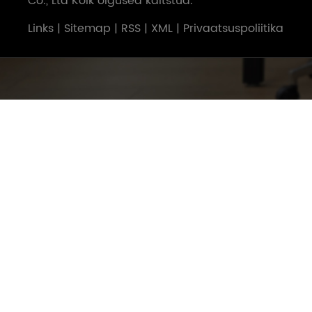
Co., Ltd Kõik õigused kaitstud.
Links
|
Sitemap
|
RSS
|
XML
|
Privaatsuspoliitika