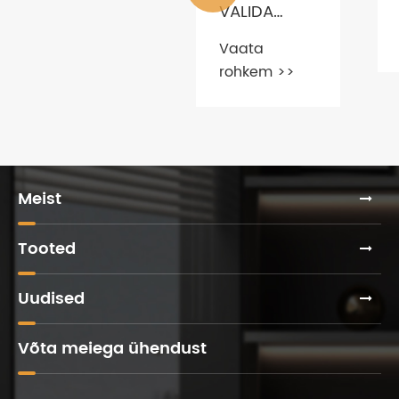
VALIDA
Näpunäited
VÄRVE
praktilise
Vaata
KAASAEGSELE
kontorimööbli
rohkem >>
KONTORIMÖÖBLILE
Vaata
valimiseks?
rohkem >>
Meist
Tooted
Uudised
Võta meiega ühendust