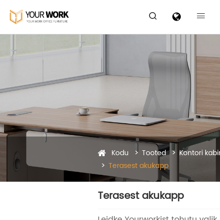


Kodu
Tooted
Kontori kabi
Terasest akukapp
Terasest akukapp
Leidke Yourworkist tohutu valik 