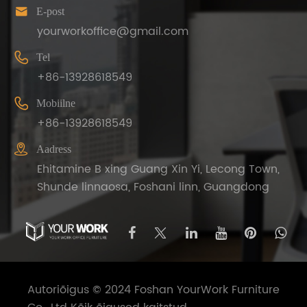

E-post
yourworkoffice@gmail.com

Tel
+86-13928618549

Mobiilne
+86-13928618549

Aadress
Ehitamine B xing Guang Xin Yi, Lecong Town,
Shunde linnaosa, Foshani linn, Guangdong
Autoriõigus © 2024 Foshan YourWork Furniture