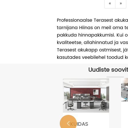
«
»
Professionaalse Terasest akuka
tarnijana Hiinas on meil oma 
pakkuda hinnapakkumisi. Kui o
kvaliteetse, allahinnatud ja va
Terasest akukapp ostmisest, j
kasutades veebilehel toodud 
Uudiste soovi
KUIDAS
