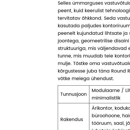
Selles ümmarguses vastuvõtul
peent, kuid keerulist tehnoloogi
tervitatav õhkkond. Seda vast
kasutada paljudes kontoriruum
peenelt kujundatud lihtsate ja
joontega, geomeetrilise disaini 
struktuuriga, mis väljendavad e
tunne, mis muudab teie kontor
mulje. Tõstke oma vastuvõtual
kõrgustesse juba täna Round Re
võtke meiega ühendust.
Modulaarne / Li
Tunnusjoon
minimalistlik
Ärikontor, kodukon
büroohoone, haig
Rakendus
tööruum, saal, jõu