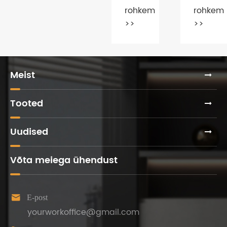
valimiseks?
ostmis
rohkem
rohkem
tavalisi
>>
>>
meeli,
et
vältida
petmist
Meist
Tooted
Uudised
Võta meiega ühendust

E-post
yourworkoffice@gmail.com