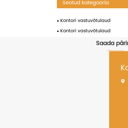
Seotud kategooria
Kontori vastuvõtulaud
Kontori vastuvõtulaud
Saada päri
Ko
