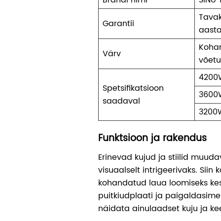
Tavak
Garantii
aasta
Koha
Värv
võet
4200
Spetsifikatsioon
3600
saadaval
3200
Funktsioon ja rakendus
Erinevad kujud ja stiilid muu
visuaalselt intrigeerivaks. Siin
kohandatud laua loomiseks ke
puitkiudplaati ja paigaldasime 
näidata ainulaadset kuju ja ke