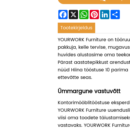
Facebook
X
WhatsApp
Pinterest
LinkedIn
Sha
Tootekirjeldus
YOURWORK Furniture on tööru
pakkuja, kelle tervise, mugavu
huvides alustasime oma teekon
Pärast aastatepikkust arendu
nüüd Hiina tööstuse 10 parima
ettevõtte seas.
Ümmargune vastuvõtt
Kontorimööblitööstuse eksperd
YOURWORK Furniture uuenduslikk
viisi oma toodete täiustamisek
vastavaks. YOURWORK Furnitur