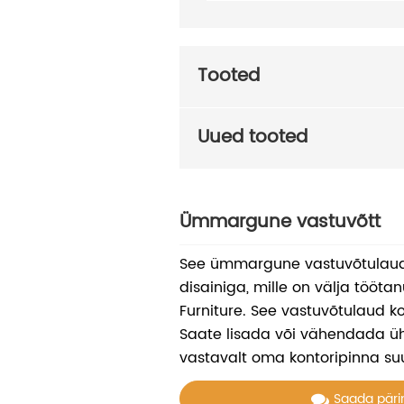
Tooted
Uued tooted
Ümmargune vastuvõtt
See ümmargune vastuvõtulau
disainiga, mille on välja töö
Furniture. See vastuvõtulaud k
Saate lisada või vähendada ü
vastavalt oma kontoripinna su
Saada päri