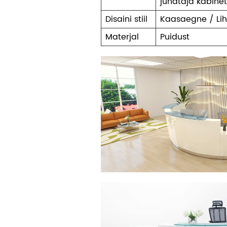
juhataja kabine
Disaini stiil
Kaasaegne / Lih
Materjal
Puidust