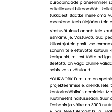
büroopindade planeerimisel, 
eritellimusel büroomööbli kolle
tükkidest. Saatke meile oma A
meeskond teeb ülejäänu teie e
Vastuvõtulaud annab teie kau
esmamulje. Vastuvõtulaud pe
külastajatele positiivse esmam
sõnumi teie ettevõtte kultuuri 
keskpunkt, millest töötajad iga
Seetõttu on väga oluline valid
sobiv vastuvõtulaud.
YOURWORK Furniture on spetsi
projekteerimisele, arendusele, 
kontorimööblisüsteemidele. Me
ruutmeetrit näitusesaali. Suur 
Foshanis ja väike on 3000 ruu
Hiinas, tere tulemast külla. Li