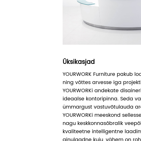
Üksikasjad
YOURWORK Furniture pakub loo
ning võttes arvesse iga projekt
YOURWORKi andekate disaineri
ideaalse kontoripinna. Seda v
ümmargust vastuvõtulauda ar
YOURWORKi meeskond sellesse 
nagu keskkonnasõbralik veepõh
kvaliteetne intelligentne laadi
ainulaadne kuju, vähem on ro