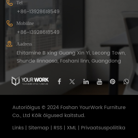

Tel
+86-13928618549

Mobiilne
+86-13928618549

Aadress
Ehitamine B xing Guang Xin Yi, Lecong Town,
Shunde linnaosa, Foshani linn, Guangdong
Autoriõigus © 2024 Foshan YourWork Furniture
Co., Ltd Kõik õigused kaitstud.
Links
|
Sitemap
|
RSS
|
XML
|
Privaatsuspoliitika