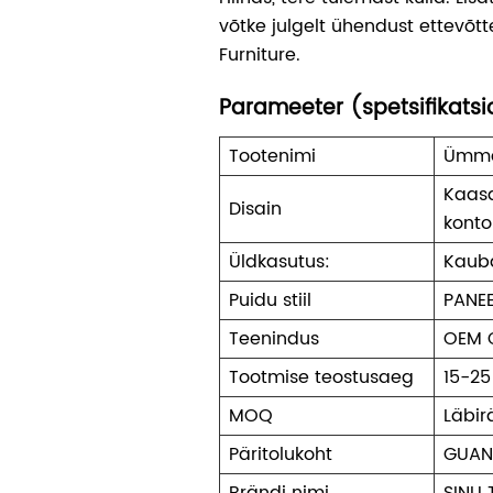
võtke julgelt ühendust ettev
Furniture.
Parameeter (spetsifikats
Tootenimi
Ümma
Kaas
Disain
konto
Üldkasutus:
Kaub
Puidu stiil
PANE
Teenindus
OEM 
Tootmise teostusaeg
15-2
MOQ
Läbir
Päritolukoht
GUA
Brändi nimi
SINU