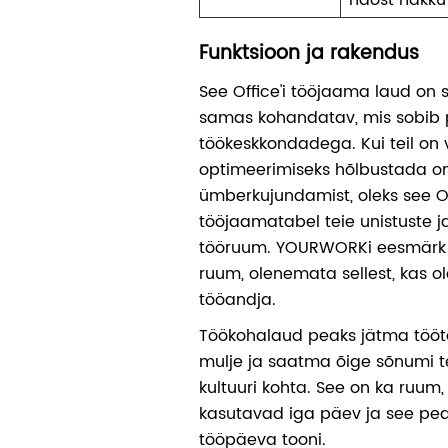
Funktsioon ja rakendus
See Office'i tööjaama laud on sti
samas kohandatav, mis sobib 
töökeskkondadega. Kui teil on 
optimeerimiseks hõlbustada 
ümberkujundamist, oleks see Of
tööjaamatabel teie unistuste j
tööruum. YOURWORKi eesmärk 
ruum, olenemata sellest, kas ol
tööandja.
Töökohalaud peaks jätma tööta
mulje ja saatma õige sõnumi te
kultuuri kohta. See on ka ruum
kasutavad iga päev ja see p
tööpäeva tooni.