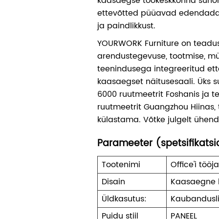
kaasaegse töökeskkonna süno
ettevõtted püüavad edendada 
ja paindlikkust.
YOURWORK Furniture on teadus
arendustegevuse, tootmise, mü
teenindusega integreeritud ett
kaasaegset näitusesaali. Üks s
6000 ruutmeetrit Foshanis ja te
ruutmeetrit Guangzhou Hiinas, 
külastama. Võtke julgelt ühend
Parameeter (spetsifikats
Tootenimi
Office'i töö
Disain
Kaasaegne 
Üldkasutus:
Kaubandusl
Puidu stiil
PANEEL