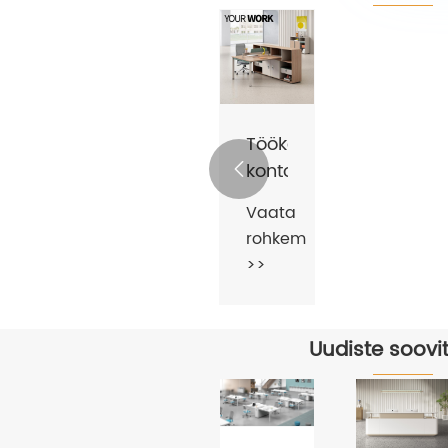
Töökoha
kontorimööbel

Vaata
rohkem
>>
Uudiste soovi
ie
TEIE