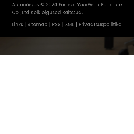
Autoriõigus © 2024 Foshan YourWork Furniture
Co., Ltd Kõik õigused kaitstud.
Links
|
Sitemap
|
RSS
|
XML
|
Privaatsuspoliitika