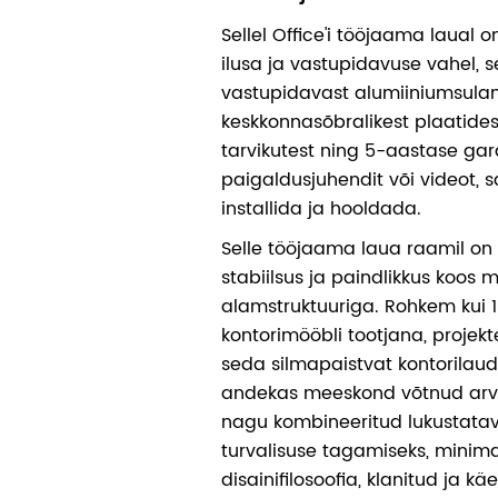
Sellel Office'i tööjaama laual o
ilusa ja vastupidavuse vahel, 
vastupidavast alumiiniumsulam
keskkonnasõbralikest plaatidest
tarvikutest ning 5-aastase gar
paigaldusjuhendit või videot, 
installida ja hooldada.
Selle tööjaama laua raamil on
stabiilsus ja paindlikkus koos
alamstruktuuriga. Rohkem kui 
kontorimööbli tootjana, projekt
seda silmapaistvat kontorilaud
andekas meeskond võtnud arves
nagu kombineeritud lukustatav
turvalisuse tagamiseks, minimal
disainifilosoofia, klanitud ja k