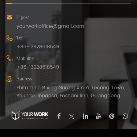

E-post
yourworkoffice@gmail.com

Tel
+86-13928618549

Mobiilne
+86-13928618549

Aadress
Ehitamine B xing Guang Xin Yi, Lecong Town,
Shunde linnaosa, Foshani linn, Guangdong