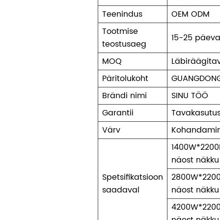
Teenindus
OEM ODM
Tootmise
15-25 päev
teostusaeg
MOQ
Läbiräägita
Päritolukoht
GUANGDON
Brändi nimi
SINU TÖÖ
Garantii
Tavakasutus
Värv
Kohandamin
1400W*2200
näost näkk
Spetsifikatsioon
2800W*220
saadaval
näost näkk
4200W*220
näost näkk