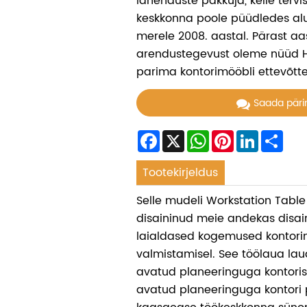
lahenduste pakkuja, kelle terv
keskkonna poole püüdledes al
merele 2008. aastal. Pärast aa
arendustegevust oleme nüüd Hi
parima kontorimööbli ettevõtte
Saada päri
Facebook
X
WhatsApp
Pinterest
LinkedIn
Sha
Tootekirjeldus
Selle mudeli Workstation Table 
disaininud meie andekas disaine
laialdased kogemused kontori
valmistamisel. See töölaua lau
avatud planeeringuga kontoris
avatud planeeringuga kontori