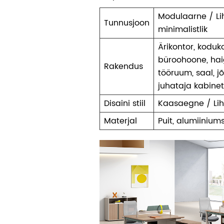
Modulaarne / Li
Tunnusjoon
minimalistlik
Ärikontor, kodukon
büroohoone, haig
Rakendus
tööruum, saal, jõu
juhataja kabine
Disaini stiil
Kaasaegne / Lih
Materjal
Puit, alumiiniu