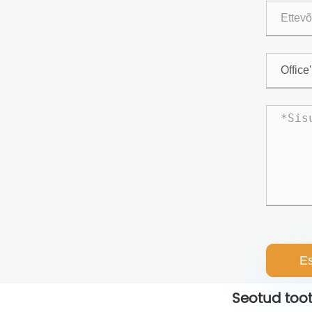
Es
Seotud too