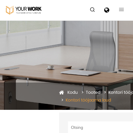


Kodu
Tooted
Kontori töö
Kontori tööjaama laud